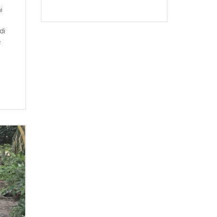
i
di
e