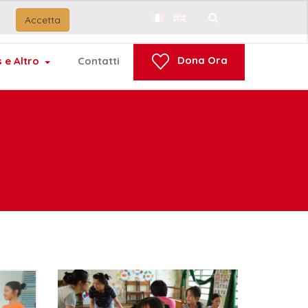
Accetta
Cerca...
Dona Ora
 e Altro
Contatti