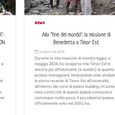
NEWS
":
Alla "fine del mondo": la missione di
NON
Benedetta a Timor Est
Giugno 06 2024
Durante la mia missione di monitoraggio, a
 e
maggio 2024, ho scoperto che Timor Est è
ancora più affascinante (e isolato) di quanto
potessi immaginare. Nonostante aver studiat
di
la storia recente di Timor Est all’università,
all’interno dei corsi di peace building, mi sono
o
resa conto che di questo paese conoscevo
ive
comunque molto poco. Il piccolissimo paese,
ufficialmente nato nel 2002, ha…