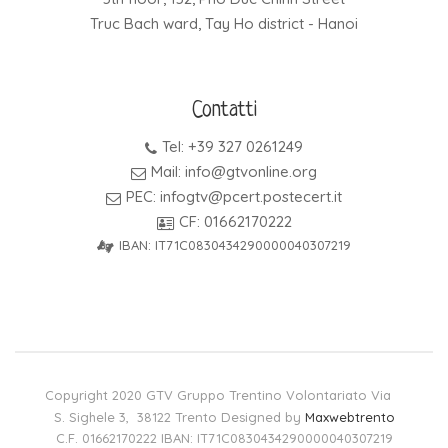
Truc Bach ward, Tay Ho district - Hanoi
Contatti
Tel: +39 327 0261249
Mail: info@gtvonline.org
PEC: infogtv@pcert.postecert.it
CF: 01662170222
IBAN: IT71C0830434290000040307219
Copyright 2020 GTV Gruppo Trentino Volontariato Via
S. Sighele 3, 38122 Trento Designed by
Maxwebtrento
C.F. 01662170222 IBAN: IT71C0830434290000040307219