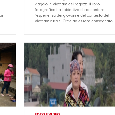
viaggio in Vietnam dei ragazzi. Il libro
fotografico ha l'obiettivo di raccontare
ai
l'esperienza dei giovani e del contesto del
Vietnam rurale. Oltre ad essere consegnato…
FOTO E VIDEO