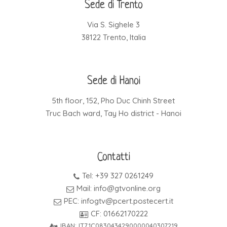
Sede di Trento
Via S. Sighele 3
38122 Trento, Italia
Sede di Hanoi
5th floor, 152, Pho Duc Chinh Street
Truc Bach ward, Tay Ho district - Hanoi
Contatti
Tel: +39 327 0261249
Mail: info@gtvonline.org
PEC: infogtv@pcert.postecert.it
CF: 01662170222
IBAN: IT71C0830434290000040307219