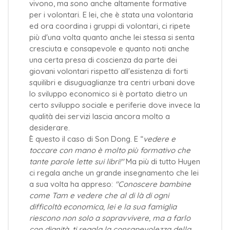
vivono, ma sono anche altamente formative
per i volontari. E lei, che è stata una volontaria
ed ora coordina i gruppi di volontari, ci ripete
più d'una volta quanto anche lei stessa si senta
cresciuta e consapevole e quanto noti anche
una certa presa di coscienza da parte dei
giovani volontari rispetto all'esistenza di forti
squilibri e disuguaglianze tra centri urbani dove
lo sviluppo economico si è portato dietro un
certo sviluppo sociale e periferie dove invece la
qualità dei servizi lascia ancora molto a
desiderare.
È questo il caso di Son Dong. E “
vedere e
toccare con mano è molto più formativo che
tante parole lette sui libri!"
Ma più di tutto Huyen
ci regala anche un grande insegnamento che lei
a sua volta ha appreso:
"Conoscere bambine
come Tam e vedere che al di là di ogni
difficoltà economica, lei e la sua famiglia
riescono non solo a sopravvivere, ma a farlo
con dignità, ti regala la consapevolezza della