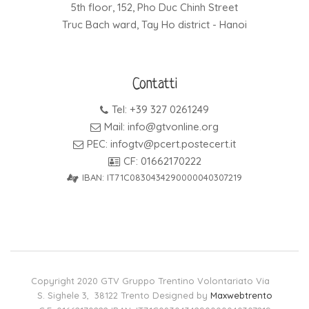
5th floor, 152, Pho Duc Chinh Street
Truc Bach ward, Tay Ho district - Hanoi
Contatti
Tel: +39 327 0261249
Mail: info@gtvonline.org
PEC: infogtv@pcert.postecert.it
CF: 01662170222
IBAN: IT71C0830434290000040307219
Copyright 2020 GTV Gruppo Trentino Volontariato Via
S. Sighele 3, 38122 Trento Designed by
Maxwebtrento