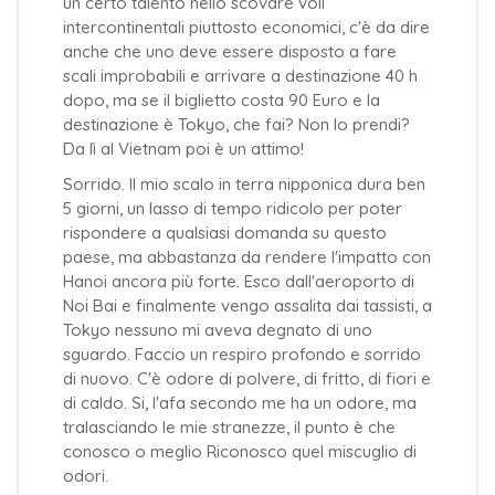
un certo talento nello scovare voli
intercontinentali piuttosto economici, c'è da dire
anche che uno deve essere disposto a fare
scali improbabili e arrivare a destinazione 40 h
dopo, ma se il biglietto costa 90 Euro e la
destinazione è Tokyo, che fai? Non lo prendi?
Da lì al Vietnam poi è un attimo!
Sorrido. Il mio scalo in terra nipponica dura ben
5 giorni, un lasso di tempo ridicolo per poter
rispondere a qualsiasi domanda su questo
paese, ma abbastanza da rendere l'impatto con
Hanoi ancora più forte. Esco dall'aeroporto di
Noi Bai e finalmente vengo assalita dai tassisti, a
Tokyo nessuno mi aveva degnato di uno
sguardo. Faccio un respiro profondo e sorrido
di nuovo. C'è odore di polvere, di fritto, di fiori e
di caldo. Si, l'afa secondo me ha un odore, ma
tralasciando le mie stranezze, il punto è che
conosco o meglio Riconosco quel miscuglio di
odori.