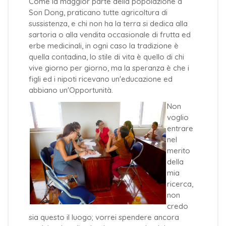
Come la maggior parte della popolazione a
Son Dong, praticano tutte agricoltura di
sussistenza, e chi non ha la terra si dedica alla
sartoria o alla vendita occasionale di frutta ed
erbe medicinali, in ogni caso la tradizione è
quella contadina, lo stile di vita è quello di chi
vive giorno per giorno, ma la speranza è che i
figli ed i nipoti ricevano un'educazione ed
abbiano un'Opportunità.
Non
voglio
entrare
nel
merito
della
mia
ricerca,
non
credo
sia questo il luogo; vorrei spendere ancora