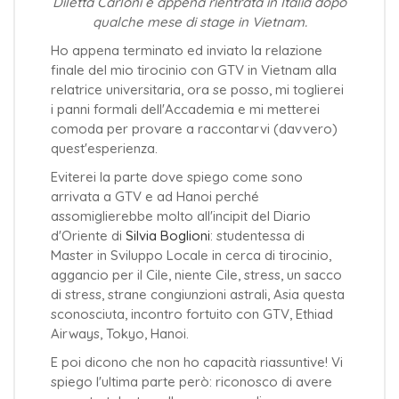
Diletta Carloni è appena rientrata in Italia dopo
qualche mese di stage in Vietnam.
Ho appena terminato ed inviato la relazione
finale del mio tirocinio con GTV in Vietnam alla
relatrice universitaria, ora se posso, mi toglierei
i panni formali dell'Accademia e mi metterei
comoda per provare a raccontarvi (davvero)
quest'esperienza.
Eviterei la parte dove spiego come sono
arrivata a GTV e ad Hanoi perché
assomiglierebbe molto all'incipit del Diario
d'Oriente di
Silvia Boglioni
: studentessa di
Master in Sviluppo Locale in cerca di tirocinio,
aggancio per il Cile, niente Cile, stress, un sacco
di stress, strane congiunzioni astrali, Asia questa
sconosciuta, incontro fortuito con GTV, Ethiad
Airways, Tokyo, Hanoi.
E poi dicono che non ho capacità riassuntive! Vi
spiego l'ultima parte però: riconosco di avere