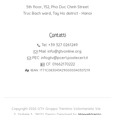
5th floor, 152, Pho Duc Chinh Street
Truc Bach ward, Tay Ho district - Hanoi
Contatti
Tel: +39 327 0261249
Mail: info@gtvonline.org
PEC: infogtv@pcert.postecert.it
CF: 01662170222
IBAN: IT71C0830434290000040307219
Copyright 2020 GTV Gruppo Trentino Volontariato Via
S. Sighele 3, 38122 Trento Designed by
Maxwebtrento