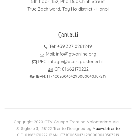
5th floor, 152, Pho Duc Chinh Street
Truc Bach ward, Tay Ho district - Hanoi
Contatti
Tel: +39 327 0261249
Mail: info@gtvonline.org
PEC: infogtv@pcert.postecert.it
CF: 01662170222
IBAN: IT71C0830434290000040307219
Copyright 2020 GTV Gruppo Trentino Volontariato Via
S. Sighele 3, 38122 Trento Designed by
Maxwebtrento
C.F. 01662170222 IBAN: IT71C0830434290000040307219