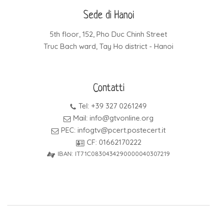
Sede di Hanoi
5th floor, 152, Pho Duc Chinh Street
Truc Bach ward, Tay Ho district - Hanoi
Contatti
Tel: +39 327 0261249
Mail: info@gtvonline.org
PEC: infogtv@pcert.postecert.it
CF: 01662170222
IBAN: IT71C0830434290000040307219