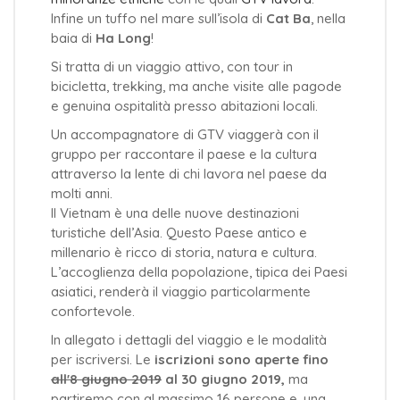
Infine un tuffo nel mare sull’isola di
Cat Ba
, nella
baia di
Ha Long
!
Si tratta di un viaggio attivo, con tour in
bicicletta, trekking, ma anche visite alle pagode
e genuina ospitalità presso abitazioni locali.
Un accompagnatore di GTV viaggerà con il
gruppo per raccontare il paese e la cultura
attraverso la lente di chi lavora nel paese da
molti anni.
Il Vietnam è una delle nuove destinazioni
turistiche dell’Asia. Questo Paese antico e
millenario è ricco di storia, natura e cultura.
L’accoglienza della popolazione, tipica dei Paesi
asiatici, renderà il viaggio particolarmente
confortevole.
In allegato i dettagli del viaggio e le modalità
per iscriversi. Le
iscrizioni sono aperte fino
all'8 giugno 2019
al 30 giugno 2019,
ma
partiremo con al massimo 16 persone e, una