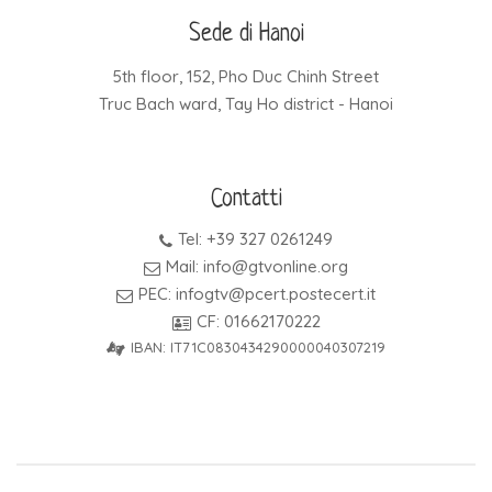
Sede di Hanoi
5th floor, 152, Pho Duc Chinh Street
Truc Bach ward, Tay Ho district - Hanoi
Contatti
Tel: +39 327 0261249
Mail: info@gtvonline.org
PEC: infogtv@pcert.postecert.it
CF: 01662170222
IBAN: IT71C0830434290000040307219