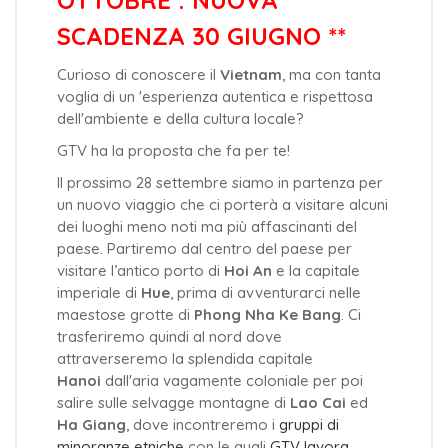
OTTOBRE : NUOVA
SCADENZA 30 GIUGNO **
Curioso di conoscere il
Vietnam
, ma con tanta
voglia di un 'esperienza autentica e rispettosa
dell'ambiente e della cultura locale?
GTV ha la proposta che fa per te!
Il prossimo 28 settembre siamo in partenza per
un nuovo viaggio che ci porterà a visitare alcuni
dei luoghi meno noti ma più affascinanti del
paese. Partiremo dal centro del paese per
visitare l’antico porto di
Hoi An
e la capitale
imperiale di
Hue
, prima di avventurarci nelle
maestose grotte di
Phong Nha Ke Bang
. Ci
trasferiremo quindi al nord dove
attraverseremo la splendida capitale
Hanoi
dall'aria vagamente coloniale per poi
salire sulle selvagge montagne di
Lao Cai
ed
Ha Giang
, dove incontreremo i
gruppi di
minoranze etniche
con le quali
GTV lavora
.