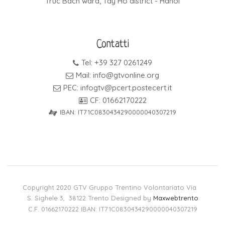
Truc Bach ward, Tay Ho district - Hanoi
Contatti
Tel: +39 327 0261249
Mail: info@gtvonline.org
PEC: infogtv@pcert.postecert.it
CF: 01662170222
IBAN: IT71C0830434290000040307219
Copyright 2020 GTV Gruppo Trentino Volontariato Via
S. Sighele 3, 38122 Trento Designed by
Maxwebtrento
C.F. 01662170222 IBAN: IT71C0830434290000040307219