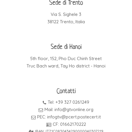
Sede di Trento
Via S. Sighele 3
38122 Trento, Italia
Sede di Hanoi
5th floor, 152, Pho Duc Chinh Street
Truc Bach ward, Tay Ho district - Hanoi
Contatti
Tel: +39 327 0261249
Mail: info@gtvonline.org
PEC: infogtv@pcert.postecert.it
CF: 01662170222
IBAN: IT71C0830434290000040307219