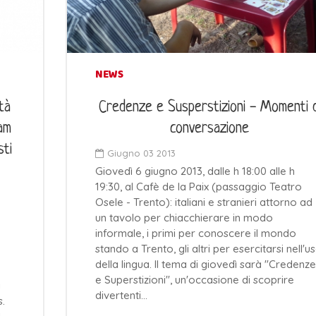
NEWS
tà
Credenze e Susperstizioni - Momenti d
nam
conversazione
sti
Giugno 03 2013
Giovedì 6 giugno 2013, dalle h 18:00 alle h
19:30, al Cafè de la Paix (passaggio Teatro
Osele - Trento): italiani e stranieri attorno ad
un tavolo per chiacchierare in modo
informale, i primi per conoscere il mondo
stando a Trento, gli altri per esercitarsi nell'u
della lingua. Il tema di giovedì sarà "Credenze
e Superstizioni", un'occasione di scoprire
i
divertenti…
.