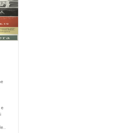
he
i
 e
i
le…