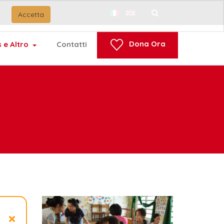
Accetta
Cerca...
Dona Ora
 e Altro
Contatti
×