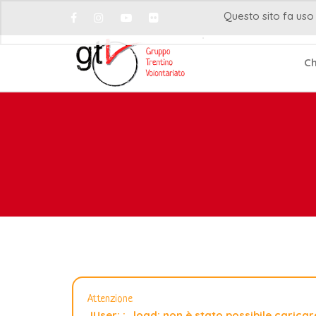
Questo sito fa uso 
Ch
Attenzione
JUser: :_load: non è stato possibile caricare