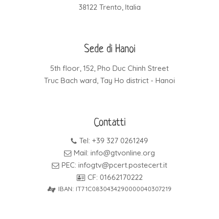
38122 Trento, Italia
Sede di Hanoi
5th floor, 152, Pho Duc Chinh Street
Truc Bach ward, Tay Ho district - Hanoi
Contatti
Tel: +39 327 0261249
Mail: info@gtvonline.org
PEC: infogtv@pcert.postecert.it
CF: 01662170222
IBAN: IT71C0830434290000040307219