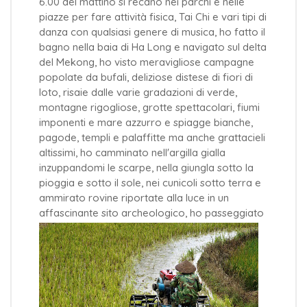
6.00 del mattino si recano nei parchi e nelle
piazze per fare attività fisica, Tai Chi e vari tipi di
danza con qualsiasi genere di musica, ho fatto il
bagno nella baia di Ha Long e navigato sul delta
del Mekong, ho visto meravigliose campagne
popolate da bufali, deliziose distese di fiori di
loto, risaie dalle varie gradazioni di verde,
montagne rigogliose, grotte spettacolari, fiumi
imponenti e mare azzurro e spiagge bianche,
pagode, templi e palaffitte ma anche grattacieli
altissimi, ho camminato nell'argilla gialla
inzuppandomi le scarpe, nella giungla sotto la
pioggia e sotto il sole, nei cunicoli sotto terra e
ammirato rovine riportate alla luce in un
affascinante sito
archeologico, ho passeggiato